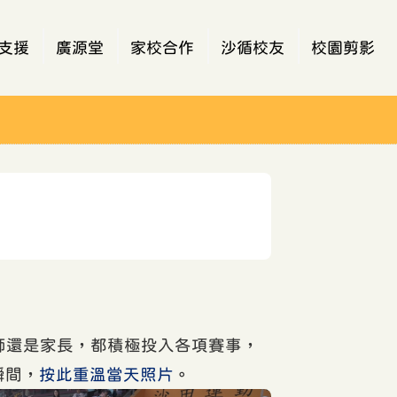
支援
廣源堂
家校合作
沙循校友
校園剪影
老師還是家長，都積極投入各項賽事，
瞬間，
按此重溫當天照片
。