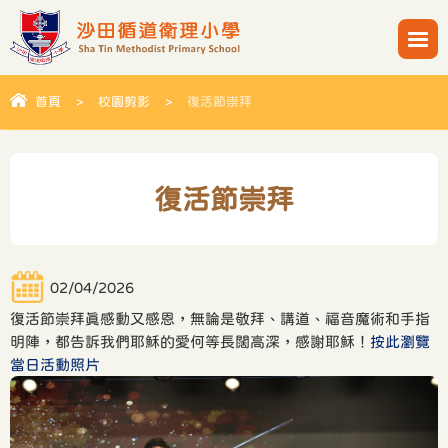
首頁
>
校園剪影
>
復活節崇拜
復活節崇拜
02/04/2026
復活節崇拜真感動又感恩，無論是敬拜、講道、福音魔術和手指
明陣，都告訴我們耶穌的愛何等長闊高深，感謝耶穌！
按此瀏覽
當日活動照片